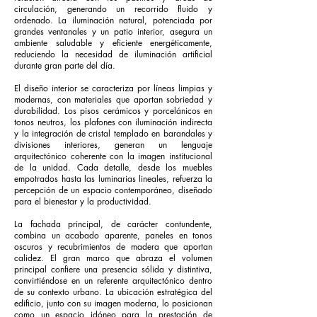
circulación, generando un recorrido fluido y
ordenado. La iluminación natural, potenciada por
grandes ventanales y un patio interior, asegura un
ambiente saludable y eficiente energéticamente,
reduciendo la necesidad de iluminación artificial
durante gran parte del día.
El diseño interior se caracteriza por líneas limpias y
modernas, con materiales que aportan sobriedad y
durabilidad. Los pisos cerámicos y porcelánicos en
tonos neutros, los plafones con iluminación indirecta
y la integración de cristal templado en barandales y
divisiones interiores, generan un lenguaje
arquitectónico coherente con la imagen institucional
de la unidad. Cada detalle, desde los muebles
empotrados hasta las luminarias lineales, refuerza la
percepción de un espacio contemporáneo, diseñado
para el bienestar y la productividad.
La fachada principal, de carácter contundente,
combina un acabado aparente, paneles en tonos
oscuros y recubrimientos de madera que aportan
calidez. El gran marco que abraza el volumen
principal confiere una presencia sólida y distintiva,
convirtiéndose en un referente arquitectónico dentro
de su contexto urbano. La ubicación estratégica del
edificio, junto con su imagen moderna, lo posicionan
como un espacio idóneo para la prestación de